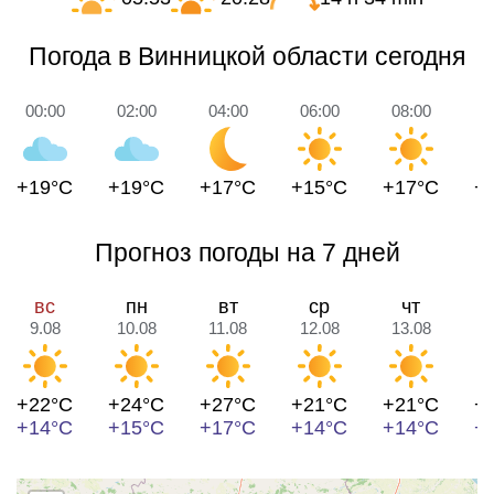
Погода в Винницкой области сегодня
00:00
02:00
04:00
06:00
08:00
1
+19°C
+19°C
+17°C
+15°C
+17°C
+
Прогноз погоды на 7 дней
вс
пн
вт
ср
чт
9.08
10.08
11.08
12.08
13.08
1
+22°C
+24°C
+27°C
+21°C
+21°C
+
+14°C
+15°C
+17°C
+14°C
+14°C
+