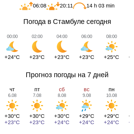
06:08
20:11
14 h 03 min
Погода в Стамбуле сегодня
00:00
02:00
04:00
06:00
08:00
1
+24°C
+23°C
+23°C
+23°C
+25°C
+
Прогноз погоды на 7 дней
чт
пт
сб
вс
пн
6.08
7.08
8.08
9.08
10.08
1
+30°C
+30°C
+30°C
+29°C
+29°C
+
+23°C
+23°C
+24°C
+24°C
+24°C
+