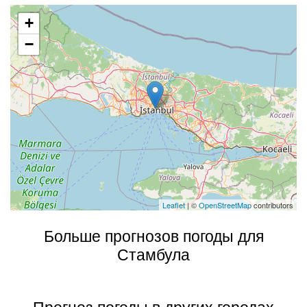
+
−
Leaflet
| ©
OpenStreetMap
contributors
Больше прогнозов погоды для
Стамбула