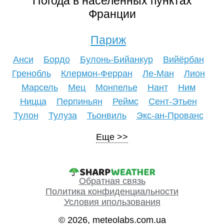
Погода в населенных пунктах
Франции
Париж
Анси
Бордо
Булонь-Бийанкур
Вийёрбан
Гренобль
Клермон-Ферран
Ле-Ман
Лион
Марсель
Мец
Монпелье
Нант
Ним
Ницца
Перпиньян
Реймс
Сент-Этьен
Тулон
Тулуза
Тьонвиль
Экс-ан-Прованс
Еще
Обратная связь
Политика конфиденциальности
Условия ипользования
© 2026, meteolabs.com.ua