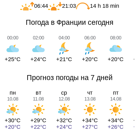
06:44
21:03
14 h 18 min
Погода в Франции сегодня
00:00
02:00
04:00
06:00
08:00
1
+25°C
+24°C
+21°C
+20°C
+20°C
+
Прогноз погоды на 7 дней
пн
вт
ср
чт
пт
10.08
11.08
12.08
13.08
14.08
1
+30°C
+29°C
+32°C
+34°C
+34°C
+
+20°C
+22°C
+24°C
+27°C
+26°C
+