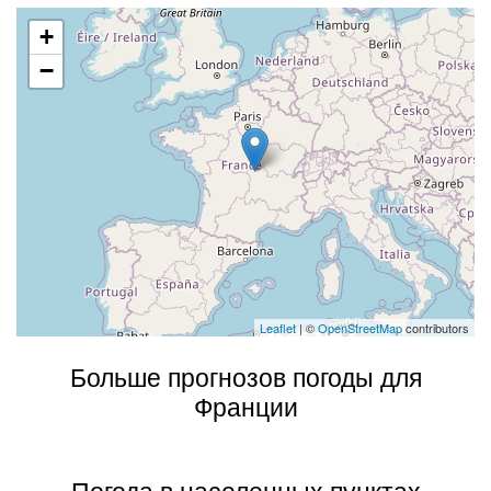
+
−
Leaflet
| ©
OpenStreetMap
contributors
Больше прогнозов погоды для
Франции