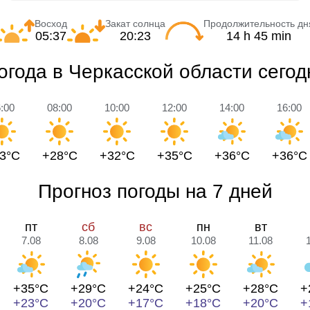
Восход
Закат солнца
Продолжительность дн
05:37
20:23
14 h 45 min
огода в Черкасской области сегод
:00
08:00
10:00
12:00
14:00
16:00
3°C
+28°C
+32°C
+35°C
+36°C
+36°C
Прогноз погоды на 7 дней
пт
сб
вс
пн
вт
7.08
8.08
9.08
10.08
11.08
+35°C
+29°C
+24°C
+25°C
+28°C
+
+23°C
+20°C
+17°C
+18°C
+20°C
+