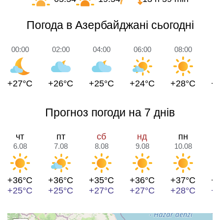
Погода в Азербайджані сьогодні
00:00
02:00
04:00
06:00
08:00
1
+27°C
+26°C
+25°C
+24°C
+28°C
+
Прогноз погоди на 7 днів
чт
пт
сб
нд
пн
6.08
7.08
8.08
9.08
10.08
1
+36°C
+36°C
+35°C
+36°C
+37°C
+
+25°C
+25°C
+27°C
+27°C
+28°C
+