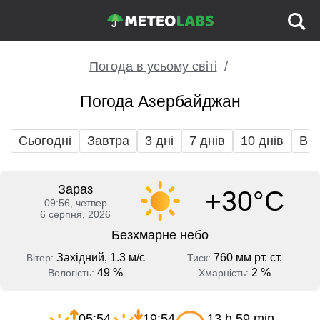
Погода в усьому світі
Погода Азербайджан
Сьогодні
Завтра
3 дні
7 днів
10 днів
Вих
Зараз
+30°C
09:56, четвер
6 серпня, 2026
Безхмарне небо
Західний, 1.3 м/с
760 мм рт. ст.
Вітер:
Тиск:
49 %
2 %
Вологість:
Хмарність:
05:54
19:54
13 h 59 min