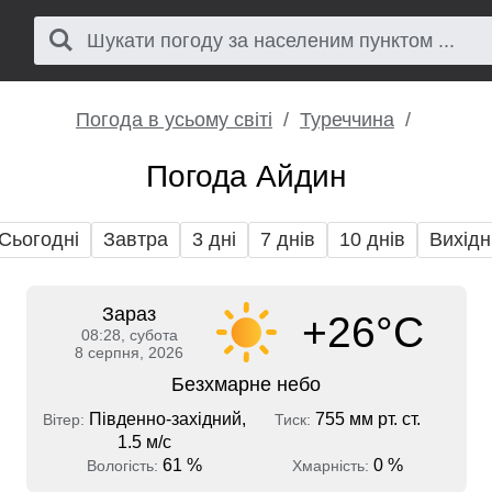
Погода в усьому світі
Туреччина
Погода Айдин
Сьогодні
Завтра
3 дні
7 днів
10 днів
Вихідн
Зараз
+26°C
08:28, субота
8 серпня, 2026
Безхмарне небо
Південно-західний,
755 мм рт. ст.
Вітер:
Тиск:
1.5 м/с
61 %
0 %
Вологість:
Хмарність: