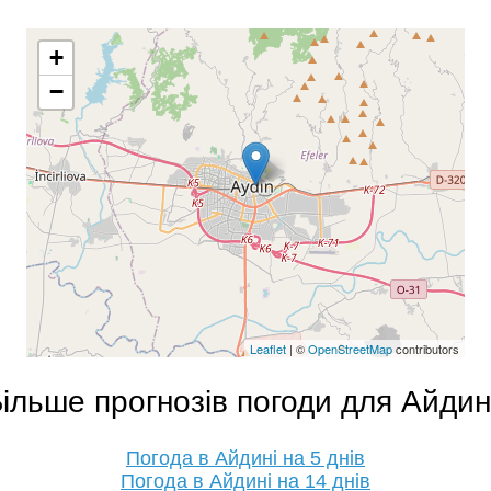
+
−
Leaflet
| ©
OpenStreetMap
contributors
ільше прогнозів погоди для Айди
Погода в Айдині на 5 днів
Погода в Айдині на 14 днів