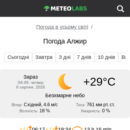
Погода в усьому світі
Погода Алжир
Сьогодні
Завтра
3 дні
7 днів
10 днів
Вих
Зараз
+29°C
04:49, четвер
6 серпня, 2026
Безхмарне небо
Східний, 4.6 м/с
761 мм рт. ст.
Вітер:
Тиск:
18 %
0 %
Вологість:
Хмарність:
06:17
19:34
13 h 16 min