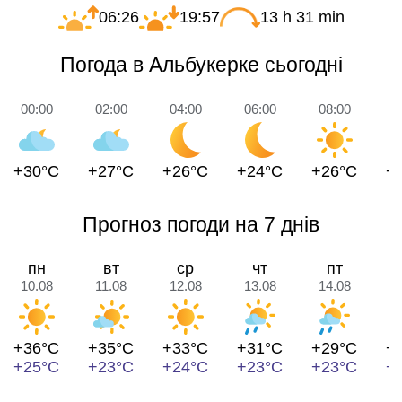
06:26
19:57
13 h 31 min
Погода в Альбукерке сьогодні
00:00
02:00
04:00
06:00
08:00
1
+30°C
+27°C
+26°C
+24°C
+26°C
+
Прогноз погоди на 7 днів
пн
вт
ср
чт
пт
10.08
11.08
12.08
13.08
14.08
1
+36°C
+35°C
+33°C
+31°C
+29°C
+
+25°C
+23°C
+24°C
+23°C
+23°C
+