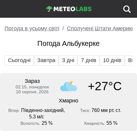
Погода в усьому світі
Сполучені Штати Америки
Погода Альбукерке
Сьогодні
Завтра
3 дні
7 днів
10 днів
Вих
Зараз
+27°C
02:15, понеділок
10 серпня, 2026
Хмарно
Південно-західний,
760 мм рт. ст.
Вітер:
Тиск:
5.3 м/с
25 %
55 %
Вологість:
Хмарність: