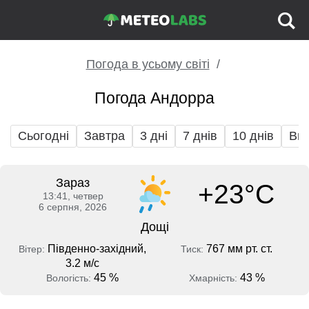
Погода в усьому світі
Погода Андорра
Сьогодні
Завтра
3 дні
7 днів
10 днів
Вих
Зараз
+23°C
13:41, четвер
6 серпня, 2026
Дощі
Південно-західний,
767 мм рт. ст.
Вітер:
Тиск:
3.2 м/с
45 %
43 %
Вологість:
Хмарність: