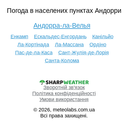
Погода в населених пунктах Андорри
Андорра-ла-Велья
Енкамп
Ескальдес-Енгордань
Канільйо
Ла-Кортінада
Ла-Массана
Ордіно
Пас-де-ла-Каса
Сант-Жулія-де-Лорія
Санта-Колома
Зворотній зв'язок
Політика конфіденційності
Умови використання
© 2026, meteolabs.com.ua
Всі права захищені.