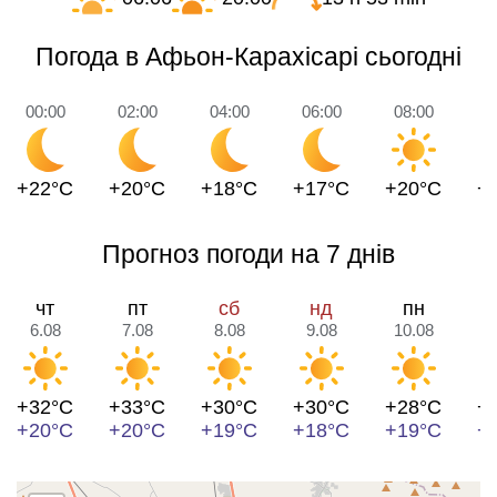
Погода в Афьон-Карахісарі сьогодні
00:00
02:00
04:00
06:00
08:00
1
+22°C
+20°C
+18°C
+17°C
+20°C
+
Прогноз погоди на 7 днів
чт
пт
сб
нд
пн
6.08
7.08
8.08
9.08
10.08
1
+32°C
+33°C
+30°C
+30°C
+28°C
+
+20°C
+20°C
+19°C
+18°C
+19°C
+