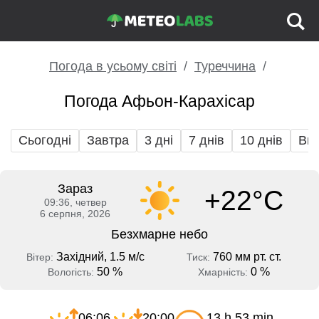
Погода в усьому світі
Туреччина
Погода Афьон-Карахісар
Сьогодні
Завтра
3 дні
7 днів
10 днів
Вих
Зараз
+22°C
09:36, четвер
6 серпня, 2026
Безхмарне небо
Західний, 1.5 м/с
760 мм рт. ст.
Вітер:
Тиск:
50 %
0 %
Вологість:
Хмарність:
06:06
20:00
13 h 53 min