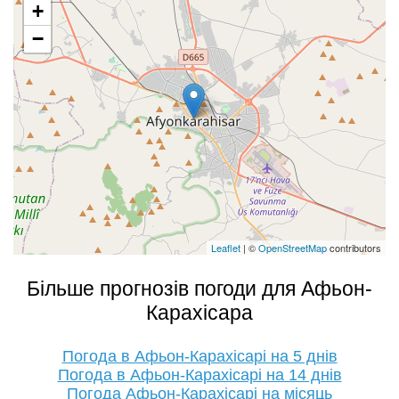
+
−
Leaflet
| ©
OpenStreetMap
contributors
Більше прогнозів погоди для Афьон-
Карахісара
Погода в Афьон-Карахісарі на 5 днів
Погода в Афьон-Карахісарі на 14 днів
Погода Афьон-Карахісарі на місяць