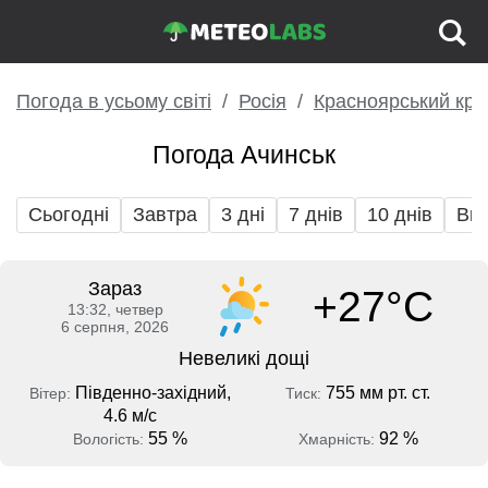
Погода в усьому світі
Росія
Красноярський кра
Погода Ачинськ
Сьогодні
Завтра
3 дні
7 днів
10 днів
Вих
Зараз
+27°C
13:32, четвер
6 серпня, 2026
Невеликі дощі
Південно-західний,
755 мм рт. ст.
Вітер:
Тиск:
4.6 м/с
55 %
92 %
Вологість:
Хмарність: