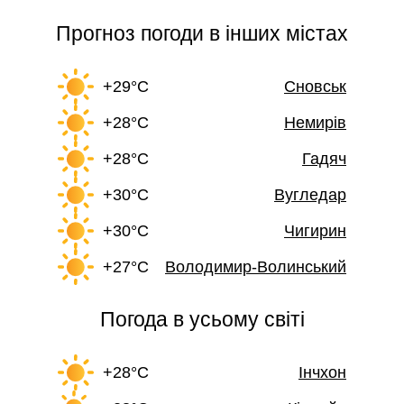
Прогноз погоди в інших містах
+29°C
Сновськ
+28°C
Немирів
+28°C
Гадяч
+30°C
Вугледар
+30°C
Чигирин
+27°C
Володимир-Волинський
Погода в усьому світі
+28°C
Інчхон