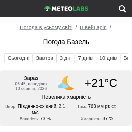
Погода в усьому світі
Швейцарія
Погода Базель
Сьогодні
Завтра
3 дні
7 днів
10 днів
Вих
Зараз
+21°C
06:45, понеділок
10 серпня, 2026
Невелика хмарність
Південно-східний, 2.1
763 мм рт. ст.
Вітер:
Тиск:
м/с
73 %
37 %
Вологість:
Хмарність: