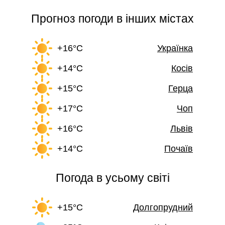
Прогноз погоди в інших містах
+16°C
Українка
+14°C
Косів
+15°C
Герца
+17°C
Чоп
+16°C
Львів
+14°C
Почаїв
Погода в усьому світі
+15°C
Долгопрудний