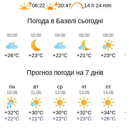
06:22
20:47
14 h 24 min
Погода в Базелі сьогодні
00:00
02:00
04:00
06:00
08:00
1
+26°C
+23°C
+22°C
+21°C
+23°C
+
Прогноз погоди на 7 днів
пн
вт
ср
чт
пт
10.08
11.08
12.08
13.08
14.08
1
+32°C
+30°C
+30°C
+32°C
+34°C
+
+22°C
+21°C
+22°C
+23°C
+26°C
+