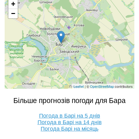
+
−
Leaflet
| ©
OpenStreetMap
contributors
Більше прогнозів погоди для Бара
Погода в Барі на 5 днів
Погода в Барі на 14 днів
Погода Барі на місяць