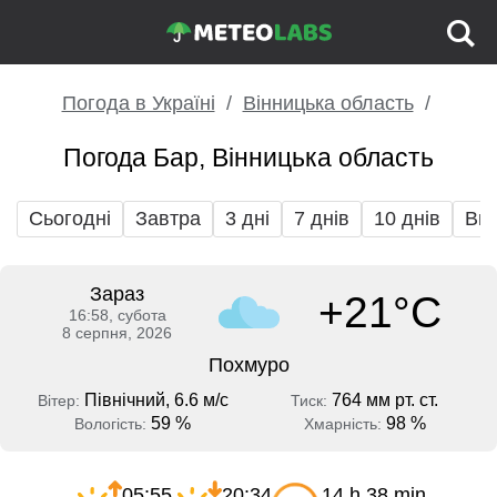
Погода в Україні
Вінницька область
Погода Бар, Вінницька область
Сьогодні
Завтра
3 дні
7 днів
10 днів
Вих
Зараз
+21°C
16:58, субота
8 серпня, 2026
Похмуро
Північний, 6.6 м/с
764 мм рт. ст.
Вітер:
Тиск:
59 %
98 %
Вологість:
Хмарність:
05:55
20:34
14 h 38 min