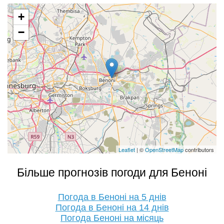
+
−
Leaflet
| ©
OpenStreetMap
contributors
Більше прогнозів погоди для Беноні
Погода в Беноні на 5 днів
Погода в Беноні на 14 днів
Погода Беноні на місяць