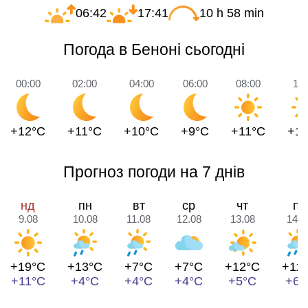
06:42
17:41
10 h 58 min
Погода в Беноні сьогодні
00:00
02:00
04:00
06:00
08:00
10:
+12°C
+11°C
+10°C
+9°C
+11°C
+1
Прогноз погоди на 7 днів
нд
пн
вт
ср
чт
пт
9.08
10.08
11.08
12.08
13.08
14.0
+19°C
+13°C
+7°C
+7°C
+12°C
+11
+11°C
+4°C
+4°C
+4°C
+5°C
+6°