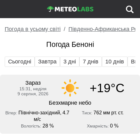
Погода в усьому світі
Південно-Африканська Рес
Погода Беноні
Сьогодні
Завтра
3 дні
7 днів
10 днів
Вих
Зараз
+19°C
15:31, неділя
9 серпня, 2026
Безхмарне небо
Північно-західний, 4.7
762 мм рт. ст.
Вітер:
Тиск:
м/с
28 %
0 %
Вологість:
Хмарність: