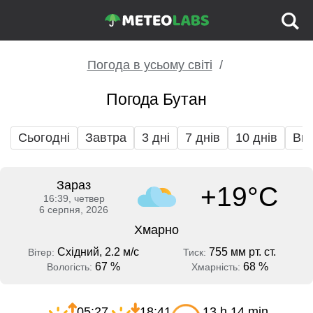
Погода в усьому світі
Погода Бутан
Сьогодні
Завтра
3 дні
7 днів
10 днів
Вих
Зараз
+19°C
16:39, четвер
6 серпня, 2026
Хмарно
Східний, 2.2 м/с
755 мм рт. ст.
Вітер:
Тиск:
67 %
68 %
Вологість:
Хмарність:
05:27
18:41
13 h 14 min