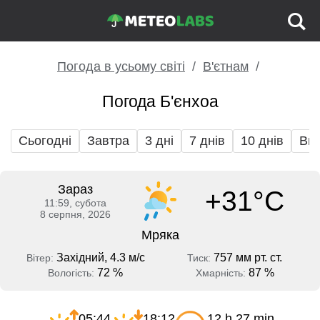
Погода в усьому світі
В'єтнам
Погода Б'єнхоа
Сьогодні
Завтра
3 дні
7 днів
10 днів
Вих
Зараз
+31°C
11:59, субота
8 серпня, 2026
Мряка
Західний, 4.3 м/с
757 мм рт. ст.
Вітер:
Тиск:
72 %
87 %
Вологість:
Хмарність:
05:44
18:12
12 h 27 min