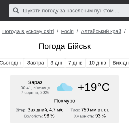
Погода в усьому світі
Росія
Алтайський край
Погода Бійськ
Сьогодні
Завтра
3 дні
7 днів
10 днів
Вихідн
Зараз
+19°C
00:41, пʼятниця
7 серпня, 2026
Похмуро
Західний, 4.7 м/с
759 мм рт. ст.
Вітер:
Тиск:
98 %
93 %
Вологість:
Хмарність: