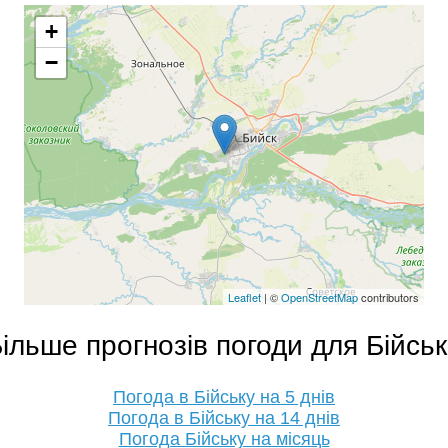
+
−
Leaflet
| ©
OpenStreetMap
contributors
ільше прогнозів погоди для Бійсь
Погода в Бійську на 5 днів
Погода в Бійську на 14 днів
Погода Бійську на місяць