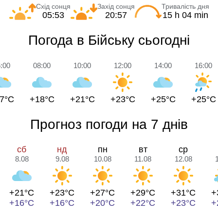
Схід сонця
Захід сонця
Тривалість дня
05:53
20:57
15 h 04 min
Погода в Бійську сьогодні
:00
08:00
10:00
12:00
14:00
16:00
7°C
+18°C
+21°C
+23°C
+25°C
+25°C
Прогноз погоди на 7 днів
сб
нд
пн
вт
ср
8.08
9.08
10.08
11.08
12.08
+21°C
+23°C
+27°C
+29°C
+31°C
+
+16°C
+16°C
+20°C
+22°C
+23°C
+