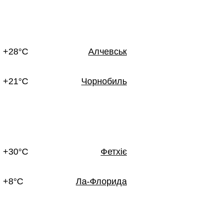
+28°C
Алчевськ
+21°C
Чорнобиль
+30°C
Фетхіє
+8°C
Ла-Флорида