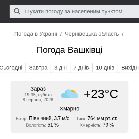
Погода в Україні
Чернівецька область
Погода Вашківці
Сьогодні
Завтра
3 дні
7 днів
10 днів
Вихідн
Зараз
+23°C
19:35, субота
8 серпня, 2026
Хмарно
Північний, 3.7 м/с
764 мм рт. ст.
Вітер:
Тиск:
51 %
79 %
Вологість:
Хмарність: