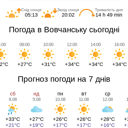
Схід сонця
Захід сонця
Тривалість дня
05:13
20:02
14 h 49 min
Погода в Вовчанську сьогодні
:00
08:00
10:00
12:00
14:00
16:00
2°C
+27°C
+31°C
+34°C
+34°C
+34°C
Прогноз погоди на 7 днів
сб
нд
пн
вт
ср
8.08
9.08
10.08
11.08
12.08
+33°C
+27°C
+26°C
+26°C
+28°C
+
+21°C
+19°C
+17°C
+17°C
+16°C
+