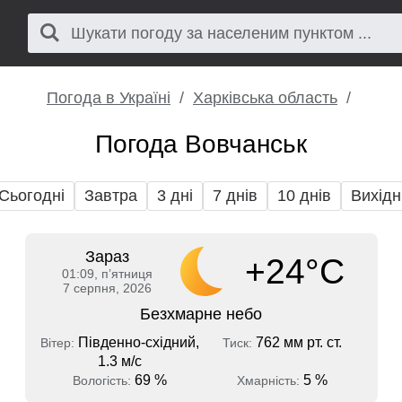
Погода в Україні
Харківська область
Погода Вовчанськ
Сьогодні
Завтра
3 дні
7 днів
10 днів
Вихідн
Зараз
+24°C
01:09, пʼятниця
7 серпня, 2026
Безхмарне небо
Південно-східний,
762 мм рт. ст.
Вітер:
Тиск:
1.3 м/с
69 %
5 %
Вологість:
Хмарність: