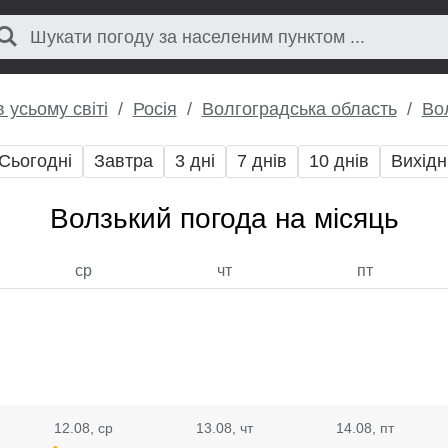
 усьому світі
Росія
Волгоградська область
Во
Сьогодні
Завтра
3 дні
7 днів
10 днів
Вихідн
Волзький погода на місяць
ср
чт
пт
12.08
, ср
13.08
, чт
14.08
, пт