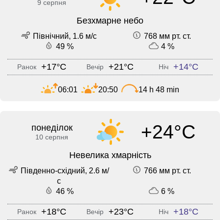
9 серпня
Безхмарне небо
Північний, 1.6 м/с
768 мм рт. ст.
49 %
4 %
+17°C
+21°C
+14°C
Ранок
Вечір
Ніч
06:01
20:50
14 h 48 min
+24°C
понеділок
10 серпня
Невелика хмарність
Південно-східний, 2.6 м/
766 мм рт. ст.
с
46 %
6 %
+18°C
+23°C
+18°C
Ранок
Вечір
Ніч