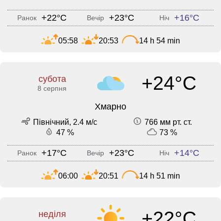
+22°C
+23°C
+16°C
Ранок
Вечір
Ніч
05:58
20:53
14 h 54 min
+24°C
субота
8 серпня
Хмарно
Північний, 2.4 м/с
766 мм рт. ст.
47 %
73 %
+17°C
+23°C
+14°C
Ранок
Вечір
Ніч
06:00
20:51
14 h 51 min
+22°C
неділя