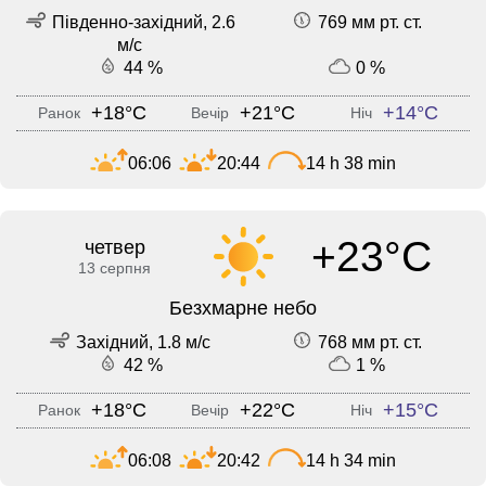
Південно-західний, 2.6
769 мм рт. ст.
м/с
44 %
0 %
+18°C
+21°C
+14°C
Ранок
Вечір
Ніч
06:06
20:44
14 h 38 min
+23°C
четвер
13 серпня
Безхмарне небо
Західний, 1.8 м/с
768 мм рт. ст.
42 %
1 %
+18°C
+22°C
+15°C
Ранок
Вечір
Ніч
06:08
20:42
14 h 34 min