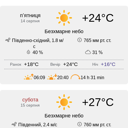
+24°C
пʼятниця
14 серпня
Безхмарне небо
Південно-східний, 1.8 м/
765 мм рт. ст.
с
40 %
31 %
+18°C
+24°C
+16°C
Ранок
Вечір
Ніч
06:09
20:40
14 h 31 min
+27°C
субота
15 серпня
Безхмарне небо
Південний, 2.4 м/с
760 мм рт. ст.