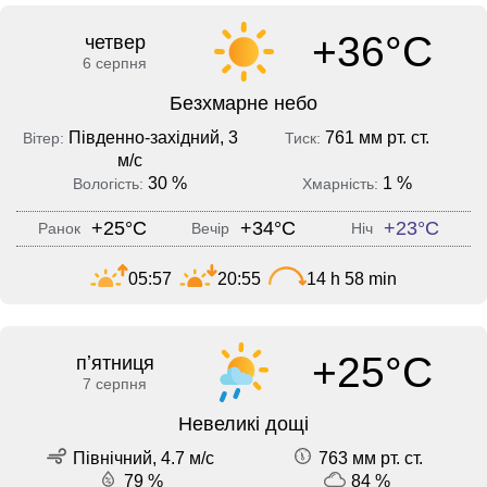
+36°C
четвер
6 серпня
Безхмарне небо
Південно-західний, 3
761 мм рт. ст.
Вітер:
Тиск:
м/с
30 %
1 %
Вологість:
Хмарність:
+25°C
+34°C
+23°C
Ранок
Вечір
Ніч
05:57
20:55
14 h 58 min
+25°C
пʼятниця
7 серпня
Невеликі дощі
Північний, 4.7 м/с
763 мм рт. ст.
79 %
84 %