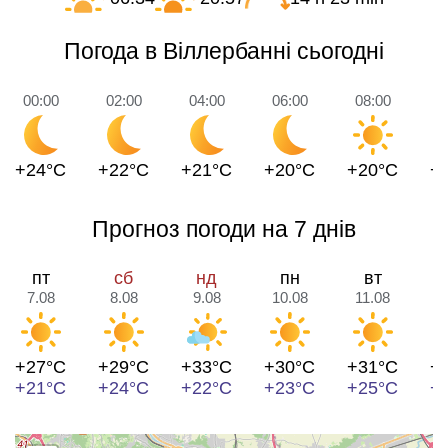
Погода в Віллербанні сьогодні
00:00
02:00
04:00
06:00
08:00
1
+24°C
+22°C
+21°C
+20°C
+20°C
+
Прогноз погоди на 7 днів
пт
сб
нд
пн
вт
7.08
8.08
9.08
10.08
11.08
1
+27°C
+29°C
+33°C
+30°C
+31°C
+
+21°C
+24°C
+22°C
+23°C
+25°C
+