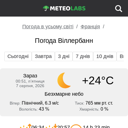
Погода в усьому світі
Франція
Погода Віллербанн
Сьогодні
Завтра
3 дні
7 днів
10 днів
Вих
Зараз
+24°C
00:51, пʼятниця
7 серпня, 2026
Безхмарне небо
Північний, 6.3 м/с
765 мм рт. ст.
Вітер:
Тиск:
43 %
0 %
Вологість:
Хмарність:
06:34
20:57
14 h 23 min