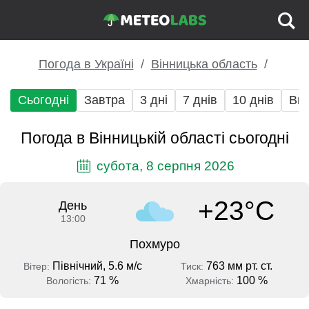
Погода в Україні
Вінницька область
Сьогодні
Завтра
3 дні
7 днів
10 днів
Вих
Погода в Вінницькій області сьогодні
субота, 8 серпня 2026
+23°C
День
13:00
Похмуро
Північний, 5.6 м/с
763 мм рт. ст.
Вітер:
Тиск:
71 %
100 %
Вологість:
Хмарність: