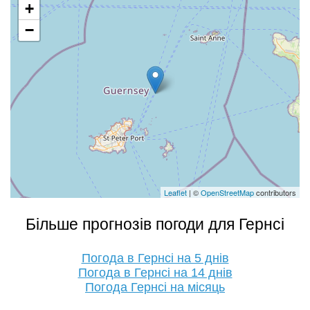
+
−
Leaflet
| ©
OpenStreetMap
contributors
Більше прогнозів погоди для Гернсі
Погода в Гернсі на 5 днів
Погода в Гернсі на 14 днів
Погода Гернсі на місяць