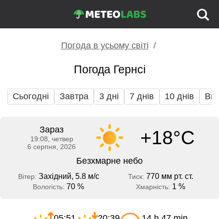
Погода в усьому світі
Погода Гернсі
Сьогодні
Завтра
3 дні
7 днів
10 днів
Вих
Зараз
+18°C
19:08, четвер
6 серпня, 2026
Безхмарне небо
Західний, 5.8 м/с
770 мм рт. ст.
Вітер:
Тиск:
70 %
1 %
Вологість:
Хмарність:
05:51
20:39
14 h 47 min