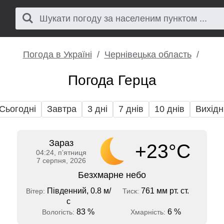
Погода в Україні
Чернівецька область
Погода Герца
Сьогодні
Завтра
3 дні
7 днів
10 днів
Вихідн
Зараз
+23°C
04:24, пʼятниця
7 серпня, 2026
Безхмарне небо
Південний, 0.8 м/
761 мм рт. ст.
Вітер:
Тиск:
с
83 %
6 %
Вологість:
Хмарність: