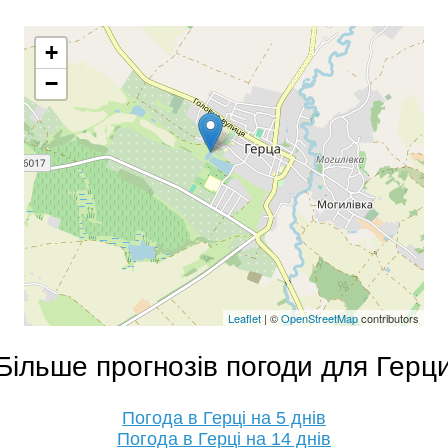
+
−
Leaflet
| ©
OpenStreetMap
contributors
Більше прогнозів погоди для Герц
Погода в Герці на 5 днів
Погода в Герці на 14 днів