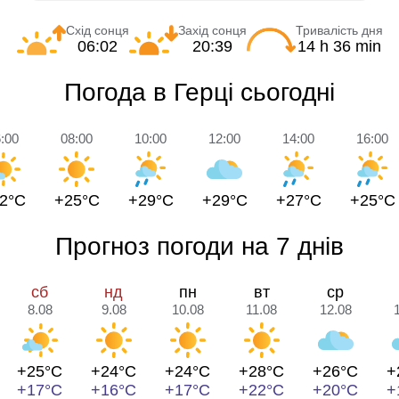
Схід сонця
Захід сонця
Тривалість дня
06:02
20:39
14 h 36 min
Погода в Герці сьогодні
:00
08:00
10:00
12:00
14:00
16:00
2°C
+25°C
+29°C
+29°C
+27°C
+25°C
Прогноз погоди на 7 днів
сб
нд
пн
вт
ср
8.08
9.08
10.08
11.08
12.08
+25°C
+24°C
+24°C
+28°C
+26°C
+
+17°C
+16°C
+17°C
+22°C
+20°C
+