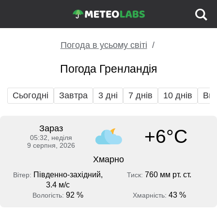
Погода в усьому світі
Погода Гренландія
Сьогодні
Завтра
3 дні
7 днів
10 днів
Вих
Зараз
+6°C
05:32, неділя
9 серпня, 2026
Хмарно
Південно-західний,
760 мм рт. ст.
Вітер:
Тиск:
3.4 м/с
92 %
43 %
Вологість:
Хмарність: