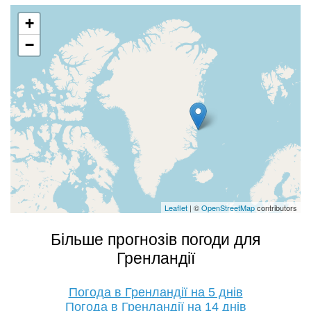
+
−
Leaflet
| ©
OpenStreetMap
contributors
Більше прогнозів погоди для
Гренландії
Погода в Гренландії на 5 днів
Погода в Гренландії на 14 днів