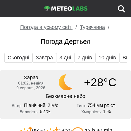
Погода в усьому світі
Туреччина
Погода Дертьел
Сьогодні
Завтра
3 дні
7 днів
10 днів
Вих
Зараз
+28°C
01:02, неділя
9 серпня, 2026
Безхмарне небо
Північний, 2 м/с
754 мм рт. ст.
Вітер:
Тиск:
62 %
1 %
Вологість:
Хмарність:
05:50
19:30
13 h 40 min