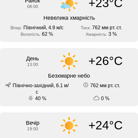
+23°C
Ранок
08:00
Невелика хмарність
Північний, 4.9 м/с
762 мм рт. ст.
Вітер:
Тиск:
62 %
3 %
Вологість:
Хмарність:
+26°C
День
13:00
Безхмарне небо
Північно-західний, 6.1 м/
762 мм рт. ст.
с
40 %
0 %
+24°C
Вечір
19:00