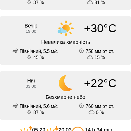
37 %
81 %
+30°C
Вечір
19:00
Невелика хмарність
Північний, 5.5 м/с
758 мм рт. ст.
45 %
15 %
+22°C
Ніч
03:00
Безхмарне небо
Північний, 5.6 м/с
760 мм рт. ст.
87 %
0 %
05:29
20:03
14 h 34 min