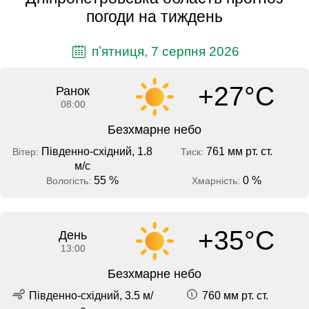
погоди на тиждень
пʼятниця, 7 серпня 2026
+27°C
Ранок
08:00
Безхмарне небо
Південно-східний, 1.8
761 мм рт. ст.
Вітер:
Тиск:
м/с
55 %
0 %
Вологість:
Хмарність:
+35°C
День
13:00
Безхмарне небо
Південно-східний, 3.5 м/
760 мм рт. ст.