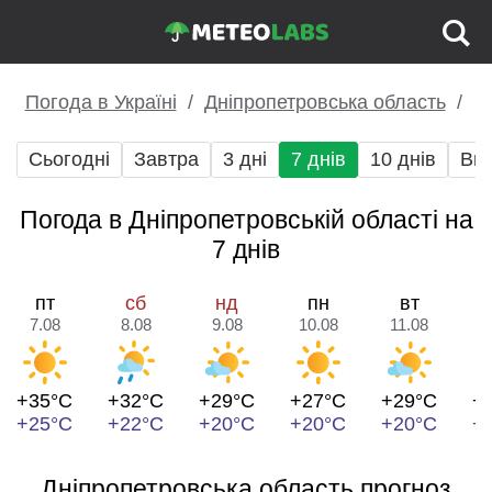
Погода в Україні
Дніпропетровська область
Сьогодні
Завтра
3 дні
7 днів
10 днів
Вих
Погода в Дніпропетровській області на
7 днів
пт
сб
нд
пн
вт
7.08
8.08
9.08
10.08
11.08
1
+35°C
+32°C
+29°C
+27°C
+29°C
+
+25°C
+22°C
+20°C
+20°C
+20°C
+
Дніпропетровська область прогноз