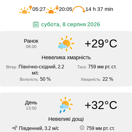
05:27
20:05
14 h 37 min
субота, 8 серпня 2026
+29°C
Ранок
08:00
Невелика хмарність
Північно-східний, 2.2
759 мм рт. ст.
Вітер:
Тиск:
м/с
50 %
22 %
Вологість:
Хмарність:
+32°C
День
13:00
Невеликі дощі
Південний, 3.2 м/с
759 мм рт. ст.