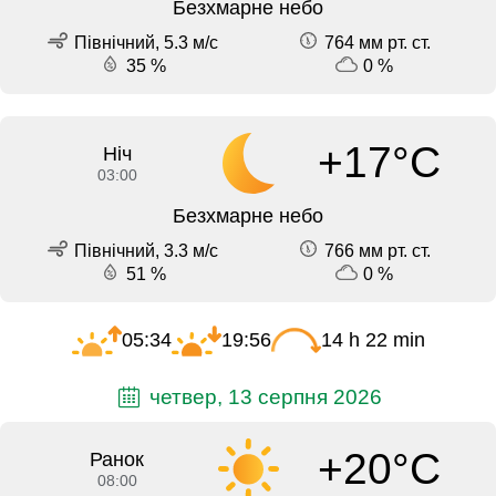
Безхмарне небо
Північний, 5.3 м/с
764 мм рт. ст.
35 %
0 %
+17°C
Ніч
03:00
Безхмарне небо
Північний, 3.3 м/с
766 мм рт. ст.
51 %
0 %
05:34
19:56
14 h 22 min
четвер, 13 серпня 2026
+20°C
Ранок
08:00