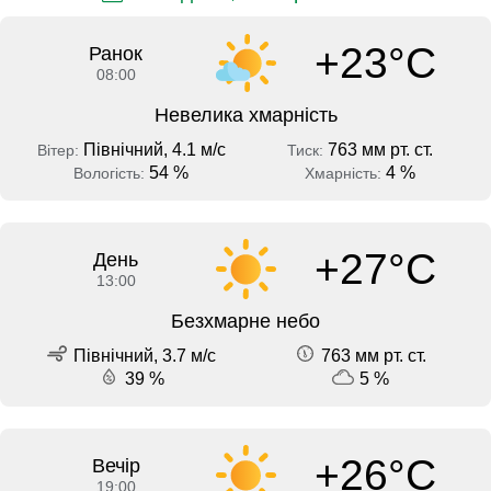
+23°C
Ранок
08:00
Невелика хмарність
Північний, 4.1 м/с
763 мм рт. ст.
Вітер:
Тиск:
54 %
4 %
Вологість:
Хмарність:
+27°C
День
13:00
Безхмарне небо
Північний, 3.7 м/с
763 мм рт. ст.
39 %
5 %
+26°C
Вечір
19:00