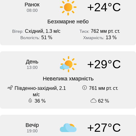
+24°C
Ранок
08:00
Безхмарне небо
Східний, 1.3 м/с
762 мм рт. ст.
Вітер:
Тиск:
51 %
13 %
Вологість:
Хмарність:
+29°C
День
13:00
Невелика хмарність
Південно-західний, 2.1
761 мм рт. ст.
м/с
36 %
62 %
+27°C
Вечір
19:00