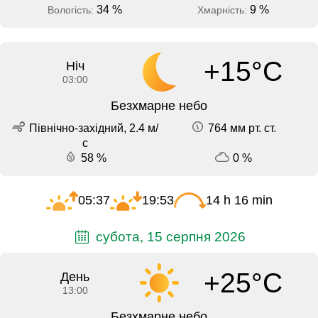
34 %
9 %
Вологість:
Хмарність:
+15°C
Ніч
03:00
Безхмарне небо
Північно-західний, 2.4 м/
764 мм рт. ст.
с
58 %
0 %
05:37
19:53
14 h 16 min
субота, 15 серпня 2026
+25°C
День
13:00
Безхмарне небо