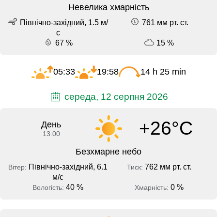
Невелика хмарність
Північно-західний, 1.5 м/
761 мм рт. ст.
с
67 %
15 %
05:33
19:58
14 h 25 min
середа, 12 серпня 2026
+26°C
День
13:00
Безхмарне небо
Північно-західний, 6.1
762 мм рт. ст.
Вітер:
Тиск:
м/с
40 %
0 %
Вологість:
Хмарність: