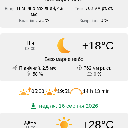
Північно-західний, 4.8
762 мм рт. ст.
Вітер:
Тиск:
м/с
31 %
0 %
Вологість:
Хмарність:
+18°C
Ніч
03:00
Безхмарне небо
Північний, 2.5 м/с
762 мм рт. ст.
58 %
0 %
05:38
19:51
14 h 13 min
неділя, 16 серпня 2026
+28°C
День
13:00