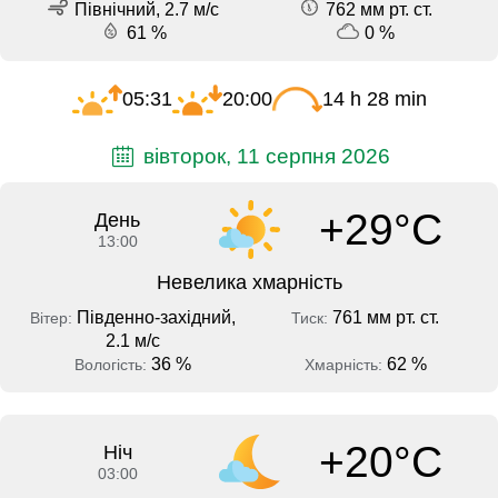
Північний, 2.7 м/с
762 мм рт. ст.
61 %
0 %
05:31
20:00
14 h 28 min
вівторок, 11 серпня 2026
+29°C
День
13:00
Невелика хмарність
Південно-західний,
761 мм рт. ст.
Вітер:
Тиск:
2.1 м/с
36 %
62 %
Вологість:
Хмарність:
+20°C
Ніч
03:00