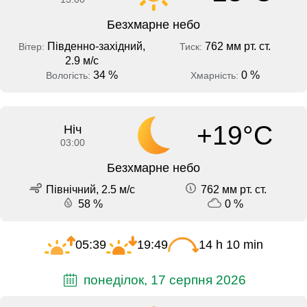
Безхмарне небо
Південно-західний,
762 мм рт. ст.
Вітер:
Тиск:
2.9 м/с
34 %
0 %
Вологість:
Хмарність:
+19°C
Ніч
03:00
Безхмарне небо
Північний, 2.5 м/с
762 мм рт. ст.
58 %
0 %
05:39
19:49
14 h 10 min
понеділок, 17 серпня 2026