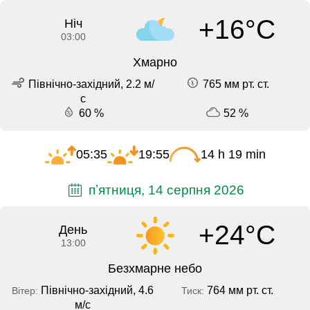
+16°C
Ніч
03:00
Хмарно
Північно-західний, 2.2 м/
765 мм рт. ст.
с
60 %
52 %
05:35
19:55
14 h 19 min
пʼятниця, 14 серпня 2026
+24°C
День
13:00
Безхмарне небо
Північно-західний, 4.6
764 мм рт. ст.
Вітер:
Тиск:
м/с