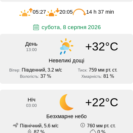
05:27
20:05
14 h 37 min
субота, 8 серпня 2026
+32°C
День
13:00
Невеликі дощі
Південний, 3.2 м/с
759 мм рт. ст.
Вітер:
Тиск:
37 %
81 %
Вологість:
Хмарність:
+22°C
Ніч
03:00
Безхмарне небо
Північний, 5.6 м/с
760 мм рт. ст.
87 %
0 %