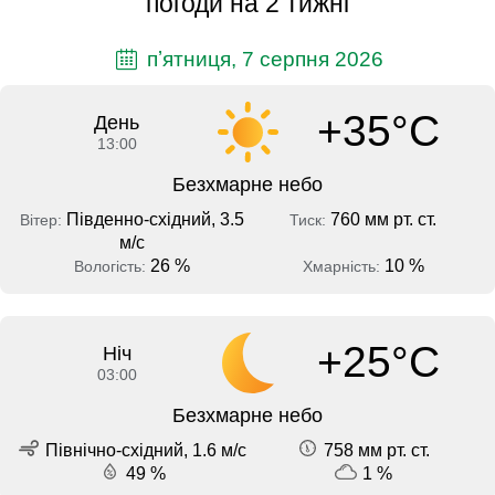
погоди на 2 тижні
пʼятниця, 7 серпня 2026
+35°C
День
13:00
Безхмарне небо
Південно-східний, 3.5
760 мм рт. ст.
Вітер:
Тиск:
м/с
26 %
10 %
Вологість:
Хмарність:
+25°C
Ніч
03:00
Безхмарне небо
Північно-східний, 1.6 м/с
758 мм рт. ст.
49 %
1 %