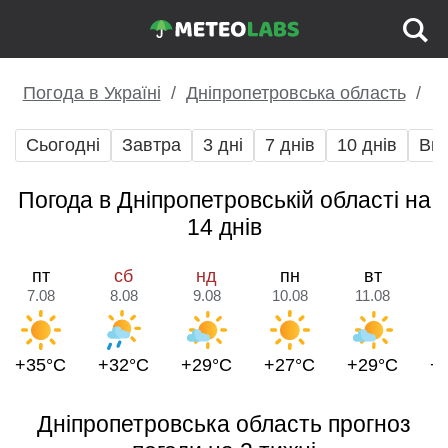
Погода в Україні
Дніпропетровська область
Сьогодні
Завтра
3 дні
7 днів
10 днів
Вих
Погода в Дніпропетровській області на
14 днів
пт
сб
нд
пн
вт
7.08
8.08
9.08
10.08
11.08
1
+35°C
+32°C
+29°C
+27°C
+29°C
+
Дніпропетровська область прогноз