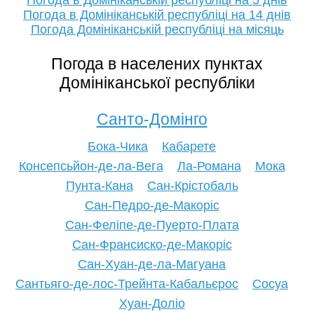
Погода в Домініканській республіці на 5 днів
Погода в Домініканській республіці на 14 днів
Погода Домініканській республіці на місяць
Погода в населених пунктах
Домініканської республіки
Санто-Домінго
Бока-Чика
Кабарете
Консепсьйон-де-ла-Вега
Ла-Романа
Мока
Пунта-Кана
Сан-Крістобаль
Сан-Педро-де-Макоріс
Сан-Феліпе-де-Пуерто-Плата
Сан-Франсиско-де-Макоріс
Сан-Хуан-де-ла-Магуана
Сантьяго-де-лос-Трейнта-Кабальєрос
Сосуа
Хуан-Доліо