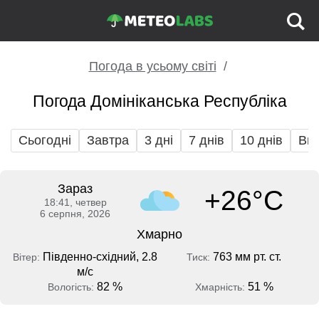
Погода в усьому світі
Погода Домініканська Республіка
Сьогодні
Завтра
3 дні
7 днів
10 днів
Вих
Зараз
+26°C
18:41, четвер
6 серпня, 2026
Хмарно
Південно-східний, 2.8
763 мм рт. ст.
Вітер:
Тиск:
м/с
82 %
51 %
Вологість:
Хмарність: