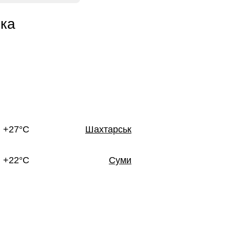
ька
+27°C
Шахтарськ
+22°C
Суми