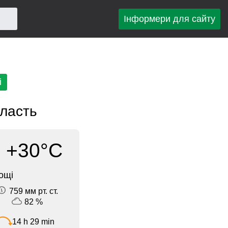
Інформери для сайту
і
бласть
+30°C
ощі
759 мм рт. ст.
82 %
14 h 29 min