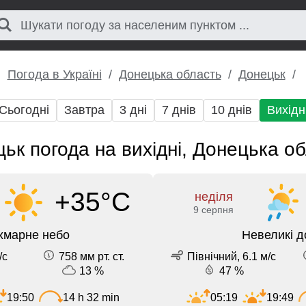
Погода в Україні
Донецька область
Донецьк
Сьогодні
Завтра
3 дні
7 днів
10 днів
Вихідн
ьк погода на вихідні, Донецька о
+35°C
неділя
9 серпня
хмарне небо
Невеликі д
/с
758 мм рт. ст.
Північний, 6.1 м/с
13 %
47 %
19:50
14 h 32 min
05:19
19:49