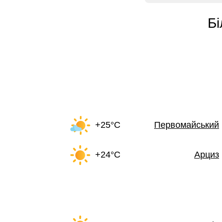
Бі
+25°C
Первомайський
+24°C
Арциз