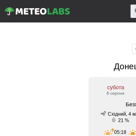
Донец
субота
8 серпня
Без
Східний, 4 м
21 %
05:18