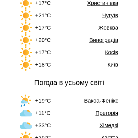
+17°C
Христинівка
+21°C
Чугуїв
+17°C
Жовква
+20°C
Виноградів
+17°C
Косів
+18°C
Київ
Погода в усьому світі
+19°C
Вакоа-Фенікс
+11°C
Преторія
+33°C
Хімедзі
+29°C
Кветта