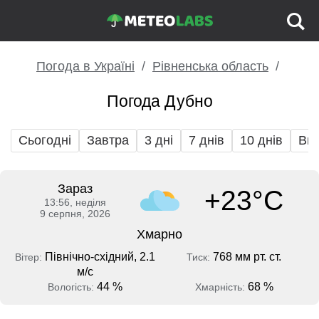
Погода в Україні
Рівненська область
Погода Дубно
Сьогодні
Завтра
3 дні
7 днів
10 днів
Вих
Зараз
+23°C
13:56, неділя
9 серпня, 2026
Хмарно
Північно-східний, 2.1
768 мм рт. ст.
Вітер:
Тиск:
м/с
44 %
68 %
Вологість:
Хмарність: