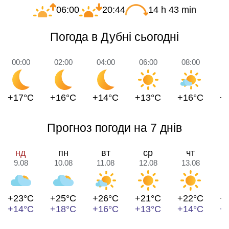
06:00
20:44
14 h 43 min
Погода в Дубні сьогодні
00:00
02:00
04:00
06:00
08:00
1
+17°C
+16°C
+14°C
+13°C
+16°C
+
Прогноз погоди на 7 днів
нд
пн
вт
ср
чт
9.08
10.08
11.08
12.08
13.08
1
+23°C
+25°C
+26°C
+21°C
+22°C
+
+14°C
+18°C
+16°C
+13°C
+14°C
+