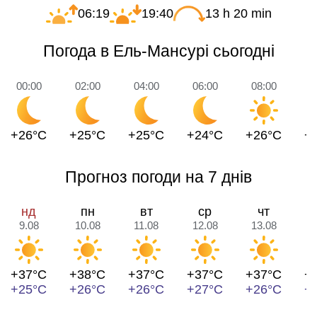
06:19
19:40
13 h 20 min
Погода в Ель-Мансурі сьогодні
00:00
02:00
04:00
06:00
08:00
1
+26°C
+25°C
+25°C
+24°C
+26°C
+
Прогноз погоди на 7 днів
нд
пн
вт
ср
чт
9.08
10.08
11.08
12.08
13.08
1
+37°C
+38°C
+37°C
+37°C
+37°C
+
+25°C
+26°C
+26°C
+27°C
+26°C
+