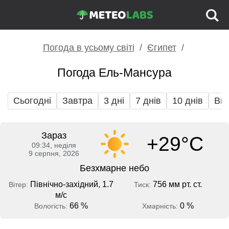
Погода в усьому світі
Єгипет
Погода Ель-Мансура
Сьогодні
Завтра
3 дні
7 днів
10 днів
Вих
Зараз
+29°C
09:34, неділя
9 серпня, 2026
Безхмарне небо
Північно-західний, 1.7
756 мм рт. ст.
Вітер:
Тиск:
м/с
66 %
0 %
Вологість:
Хмарність: