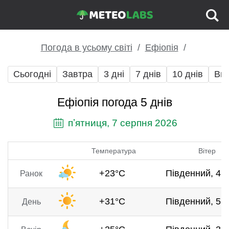
Погода в усьому світі
Ефіопія
Сьогодні
Завтра
3 дні
7 днів
10 днів
Вих
Ефіопія погода 5 днів
пʼятниця, 7 серпня 2026
Температура
Вітер
+23°C
Південний, 4.9
Ранок
+31°C
Південний, 5.5
День