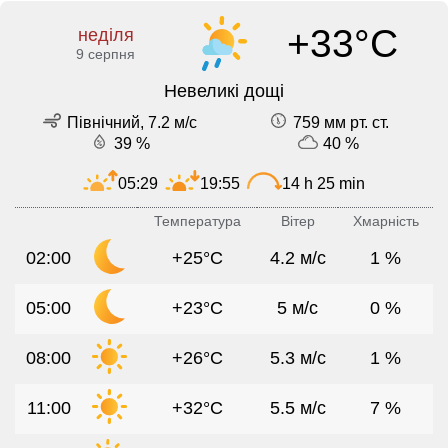
+33°C
неділя
9 серпня
Невеликі дощі
Північний, 7.2 м/с
759 мм рт. ст.
39 %
40 %
05:29
19:55
14 h 25 min
Температура
Вітер
Хмарність
02:00
+25°C
4.2 м/с
1 %
05:00
+23°C
5 м/с
0 %
08:00
+26°C
5.3 м/с
1 %
11:00
+32°C
5.5 м/с
7 %