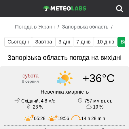
Погода в Україні
Запорізька область
Сьогодні
Завтра
3 дні
7 днів
10 днів
Вих
Запорізька область погода на вихідні
+36°C
субота
8 серпня
Невелика хмарність
Східний, 4.8 м/с
757 мм рт. ст.
23 %
19 %
05:28
19:56
14 h 28 min