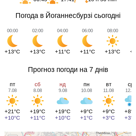
Погода в Йоганнесбурзі сьогодні
00:00
02:00
04:00
06:00
08:00
1
+13°C
+13°C
+11°C
+11°C
+13°C
+
Прогноз погоди на 7 днів
пт
сб
нд
пн
вт
ср
7.08
8.08
9.08
10.08
11.08
12.0
+21°C
+19°C
+19°C
+9°C
+9°C
+8°
+10°C
+11°C
+10°C
+1°C
+3°C
+3°