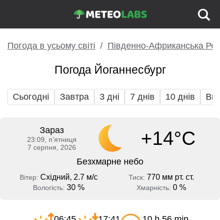
Погода в усьому світі
Південно-Африканська Рес
Погода Йоганнесбург
Сьогодні
Завтра
3 дні
7 днів
10 днів
Вих
Зараз
+14°C
23:09, пʼятниця
7 серпня, 2026
Безхмарне небо
Східний, 2.7 м/с
770 мм рт. ст.
Вітер:
Тиск:
30 %
0 %
Вологість:
Хмарність:
06:45
17:41
10 h 56 min