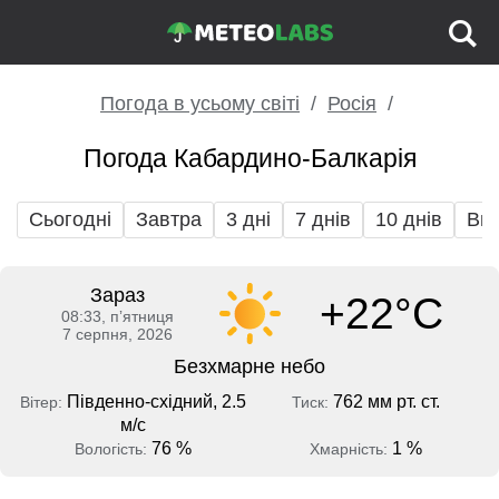
Погода в усьому світі
Росія
Погода Кабардино-Балкарія
Сьогодні
Завтра
3 дні
7 днів
10 днів
Вих
Зараз
+22°C
08:33, пʼятниця
7 серпня, 2026
Безхмарне небо
Південно-східний, 2.5
762 мм рт. ст.
Вітер:
Тиск:
м/с
76 %
1 %
Вологість:
Хмарність: