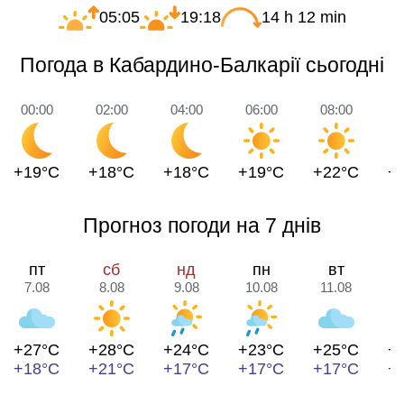
05:05
19:18
14 h 12 min
Погода в Кабардино-Балкарії сьогодні
00:00
02:00
04:00
06:00
08:00
1
+19°C
+18°C
+18°C
+19°C
+22°C
+
Прогноз погоди на 7 днів
пт
сб
нд
пн
вт
7.08
8.08
9.08
10.08
11.08
1
+27°C
+28°C
+24°C
+23°C
+25°C
+
+18°C
+21°C
+17°C
+17°C
+17°C
+