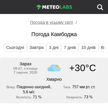
Погода в усьому світі
Погода Камбоджа
Сьогодні
Завтра
3 дні
7 днів
10 днів
Вих
Зараз
+30°C
09:47, пʼятниця
7 серпня, 2026
Хмарно
Південно-західний,
757 мм рт. ст.
Вітер:
Тиск:
5.6 м/с
71 %
73 %
Вологість:
Хмарність: