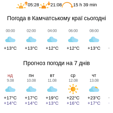
05:28
21:08
15 h 39 min
Погода в Камчатському краї сьогодні
00:00
02:00
04:00
06:00
08:00
1
+13°C
+13°C
+12°C
+12°C
+13°C
+
Прогноз погоди на 7 днів
нд
пн
вт
ср
чт
9.08
10.08
11.08
12.08
13.08
1
+17°C
+17°C
+19°C
+22°C
+23°C
+
+14°C
+14°C
+13°C
+16°C
+17°C
+