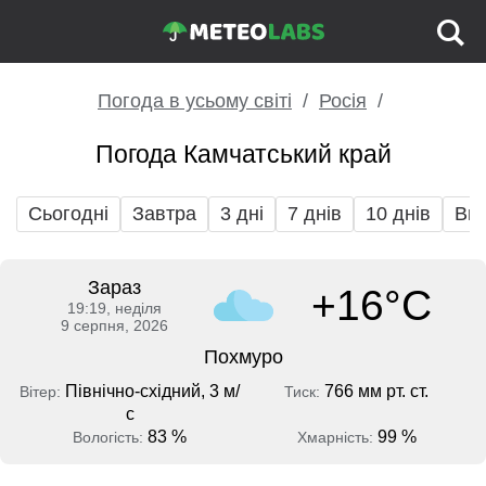
Погода в усьому світі
Росія
Погода Камчатський край
Сьогодні
Завтра
3 дні
7 днів
10 днів
Вих
Зараз
+16°C
19:19, неділя
9 серпня, 2026
Похмуро
Північно-східний, 3 м/
766 мм рт. ст.
Вітер:
Тиск:
с
83 %
99 %
Вологість:
Хмарність: