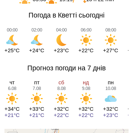
Погода в Кветті сьогодні
00:00
02:00
04:00
06:00
08:00
1
+25°C
+24°C
+23°C
+22°C
+27°C
+
Прогноз погоди на 7 днів
чт
пт
сб
нд
пн
6.08
7.08
8.08
9.08
10.08
1
+34°C
+33°C
+32°C
+32°C
+32°C
+
+21°C
+21°C
+22°C
+22°C
+23°C
+