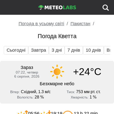
Погода в усьому світі
Пакистан
Погода Кветта
Сьогодні
Завтра
3 дні
7 днів
10 днів
Вих
Зараз
+24°C
07:22, четвер
6 серпня, 2026
Безхмарне небо
Східний, 1.3 м/с
753 мм рт. ст.
Вітер:
Тиск:
28 %
1 %
Вологість:
Хмарність:
05:56
19:19
13 h 22 min