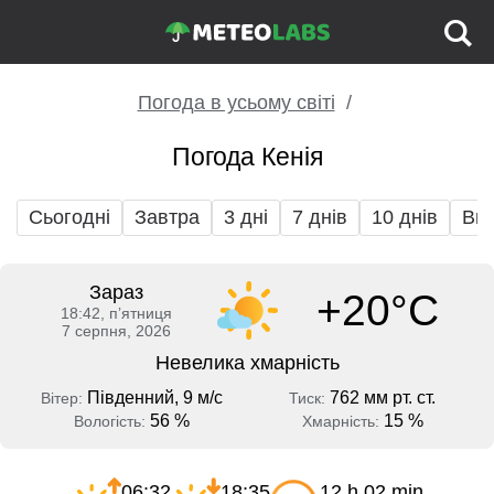
Погода в усьому світі
Погода Кенія
Сьогодні
Завтра
3 дні
7 днів
10 днів
Вих
Зараз
+20°C
18:42, пʼятниця
7 серпня, 2026
Невелика хмарність
Південний, 9 м/с
762 мм рт. ст.
Вітер:
Тиск:
56 %
15 %
Вологість:
Хмарність:
06:32
18:35
12 h 02 min