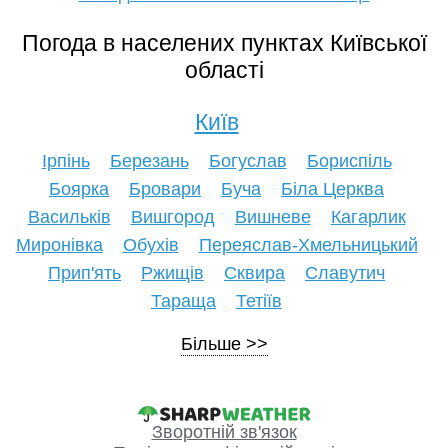
Погода в населених пунктах Київської
області
Київ
Ірпінь
Березань
Богуслав
Бориспіль
Боярка
Бровари
Буча
Біла Церква
Васильків
Вишгород
Вишневе
Кагарлик
Миронівка
Обухів
Переяслав-Хмельницький
Прип'ять
Ржищів
Сквира
Славутич
Тараща
Тетіїв
Більше
Зворотній зв'язок