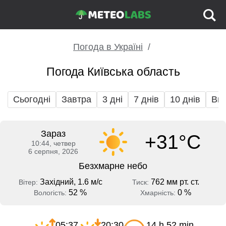
Погода в Україні
Погода Київська область
Сьогодні
Завтра
3 дні
7 днів
10 днів
Вих
Зараз
+31°C
10:44, четвер
6 серпня, 2026
Безхмарне небо
Західний, 1.6 м/с
762 мм рт. ст.
Вітер:
Тиск:
52 %
0 %
Вологість:
Хмарність:
05:37
20:30
14 h 52 min