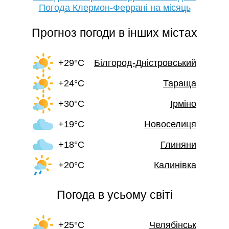
Погода Клермон-Феррані на місяць
Прогноз погоди в інших містах
+29°C
Білгород-Дністровський
+24°C
Тараща
+30°C
Ірміно
+19°C
Новоселиця
+18°C
Глиняни
+20°C
Калинівка
Погода в усьому світі
+25°C
Челябінськ