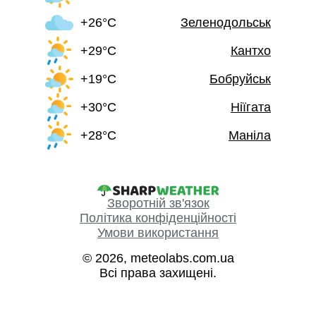
+26°C
Зеленодольськ
+29°C
Кантхо
+19°C
Бобруйськ
+30°C
Ніїгата
+28°C
Маніла
Зворотній зв'язок
Політика конфіденційності
Умови використання
© 2026, meteolabs.com.ua
Всі права захищені.