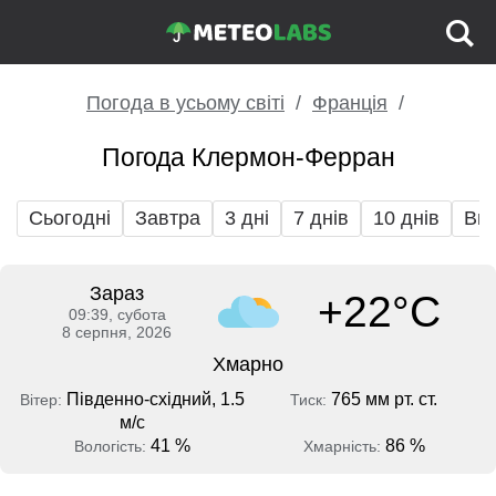
Погода в усьому світі
Франція
Погода Клермон-Ферран
Сьогодні
Завтра
3 дні
7 днів
10 днів
Вих
Зараз
+22°C
09:39, субота
8 серпня, 2026
Хмарно
Південно-східний, 1.5
765 мм рт. ст.
Вітер:
Тиск:
м/с
41 %
86 %
Вологість:
Хмарність: