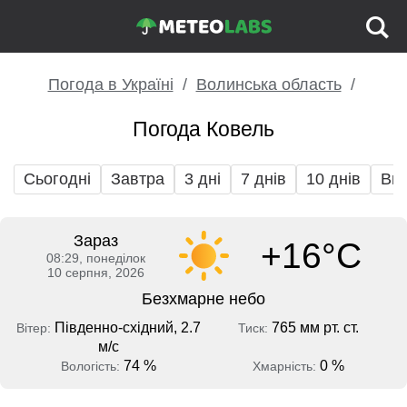
Погода в Україні
Волинська область
Погода Ковель
Сьогодні
Завтра
3 дні
7 днів
10 днів
Вих
Зараз
+16°C
08:29, понеділок
10 серпня, 2026
Безхмарне небо
Південно-східний, 2.7
765 мм рт. ст.
Вітер:
Тиск:
м/с
74 %
0 %
Вологість:
Хмарність: