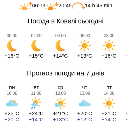
06:03
20:49
14 h 45 min
Погода в Ковелі сьогодні
00:00
02:00
04:00
06:00
08:00
1
+16°C
+15°C
+14°C
+13°C
+16°C
+
Прогноз погоди на 7 днів
пн
вт
ср
чт
пт
10.08
11.08
12.08
13.08
14.08
1
+25°C
+24°C
+21°C
+20°C
+21°C
+
+20°C
+14°C
+13°C
+12°C
+14°C
+