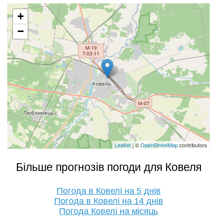
+
−
Leaflet
| ©
OpenStreetMap
contributors
Більше прогнозів погоди для Ковеля
Погода в Ковелі на 5 днів
Погода в Ковелі на 14 днів
Погода Ковелі на місяць