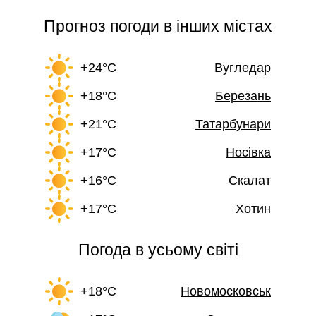
Прогноз погоди в інших містах
+24°C
Вугледар
+18°C
Березань
+21°C
Татарбунари
+17°C
Носівка
+16°C
Скалат
+17°C
Хотин
Погода в усьому світі
+18°C
Новомосковськ