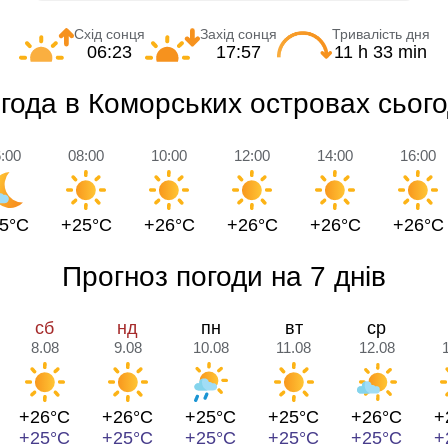
Схід сонця
Захід сонця
Тривалість дня
06:23
17:57
11 h 33 min
года в Коморських островах сього
:00
08:00
10:00
12:00
14:00
16:00
5°C
+25°C
+26°C
+26°C
+26°C
+26°C
Прогноз погоди на 7 днів
сб
нд
пн
вт
ср
8.08
9.08
10.08
11.08
12.08
+26°C
+26°C
+25°C
+25°C
+26°C
+
+25°C
+25°C
+25°C
+25°C
+25°C
+