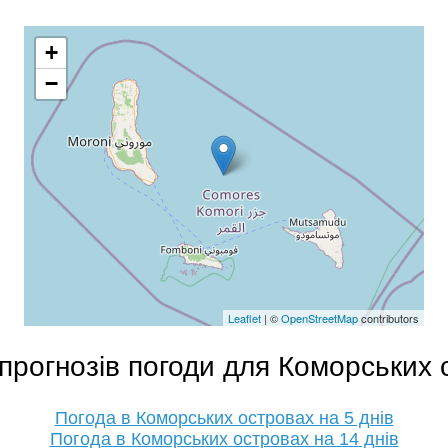
+
−
Leaflet
| ©
OpenStreetMap
contributors
прогнозів погоди для Коморських 
Погода в Коморських островах на 5 днів
Погода в Коморських островах на 14 днів