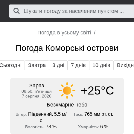
Погода в усьому світі
Погода Коморські острови
Сьогодні
Завтра
3 дні
7 днів
10 днів
Вихідн
Зараз
+25°C
08:50, пʼятниця
7 серпня, 2026
Безхмарне небо
Південний, 5.5 м/
765 мм рт. ст.
Вітер:
Тиск:
с
78 %
6 %
Вологість:
Хмарність: