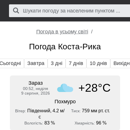
Погода в усьому світі
Погода Коста-Рика
Сьогодні
Завтра
3 дні
7 днів
10 днів
Вихідн
Зараз
+28°C
00:52, неділя
9 серпня, 2026
Похмуро
Південний, 4.2 м/
759 мм рт. ст.
Вітер:
Тиск:
с
83 %
96 %
Вологість:
Хмарність: