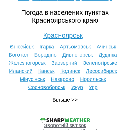
Погода в населених пунктах
Красноярського краю
Красноярськ
Єнісейськ
Ігарка
Артьомовськ
Ачинськ
Боготол
Бородіно
Дивногорськ
Дудінка
Желєзногорськ
Заозерний
Зеленогірське
Иланский
Канськ
Кодинск
Лесосибирск
Мінусінськ
Назарово
Норильськ
Сосновоборськ
Ужур
Уяр
Більше
Зворотній зв'язок