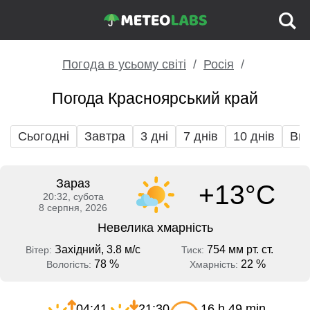
Погода в усьому світі
Росія
Погода Красноярський край
Сьогодні
Завтра
3 дні
7 днів
10 днів
Вих
Зараз
+13°C
20:32, субота
8 серпня, 2026
Невелика хмарність
Західний, 3.8 м/с
754 мм рт. ст.
Вітер:
Тиск:
78 %
22 %
Вологість:
Хмарність:
04:41
21:30
16 h 49 min