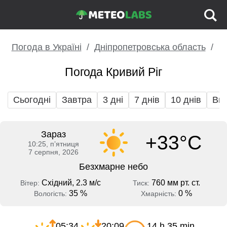
Погода в Україні
Дніпропетровська область
Погода Кривий Ріг
Сьогодні
Завтра
3 дні
7 днів
10 днів
Вих
Зараз
+33°C
10:25, пʼятниця
7 серпня, 2026
Безхмарне небо
Східний, 2.3 м/с
760 мм рт. ст.
Вітер:
Тиск:
35 %
0 %
Вологість:
Хмарність:
05:34
20:09
14 h 35 min