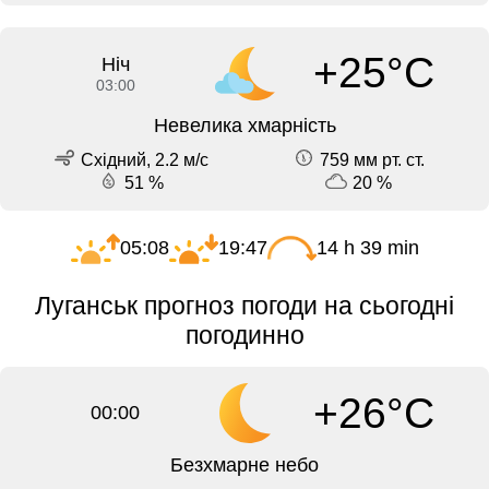
+25°C
Ніч
03:00
Невелика хмарність
Східний, 2.2 м/с
759 мм рт. ст.
51 %
20 %
05:08
19:47
14 h 39 min
Луганськ прогноз погоди на сьогодні
погодинно
+26°C
00:00
Безхмарне небо