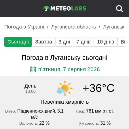
Погода в Україні
Луганська область
Луганськ
Сьогодні
Завтра
3 дні
7 днів
10 днів
Вих
Погода в Луганську сьогодні
пʼятниця, 7 серпня 2026
+36°C
День
13:00
Невелика хмарність
Південно-східний, 3.1
761 мм рт. ст.
Вітер:
Тиск:
м/с
22 %
31 %
Вологість:
Хмарність: